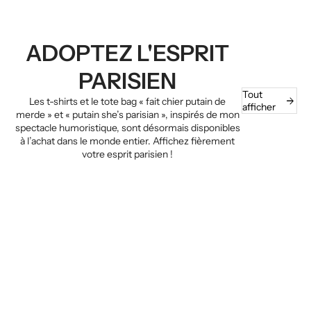
ADOPTEZ L'ESPRIT
PARISIEN
Tout
arrow_forward
Les t-shirts et le tote bag « fait chier putain de
afficher
merde » et « putain she’s parisian », inspirés de mon
spectacle humoristique, sont désormais disponibles
à l’achat dans le monde entier. Affichez fièrement
votre esprit parisien !
arrow_forward
arrow_forward