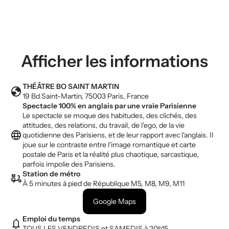
Afficher les informations
THÉÂTRE BO SAINT MARTIN
globe
19 Bd Saint-Martin, 75003 Paris, France
Spectacle 100% en anglais par une vraie Parisienne
Le spectacle se moque des habitudes, des clichés, des
attitudes, des relations, du travail, de l'ego, de la vie
language
quotidienne des Parisiens, et de leur rapport avec l'anglais. Il
joue sur le contraste entre l'image romantique et carte
postale de Paris et la réalité plus chaotique, sarcastique,
parfois impolie des Parisiens.
Station de métro
moped_package
À 5 minutes à pied de République M5, M8, M9, M11
Google Maps
Emploi du temps
notifications
TOUS LES VENDREDIS et SAMEDIS à 20h15