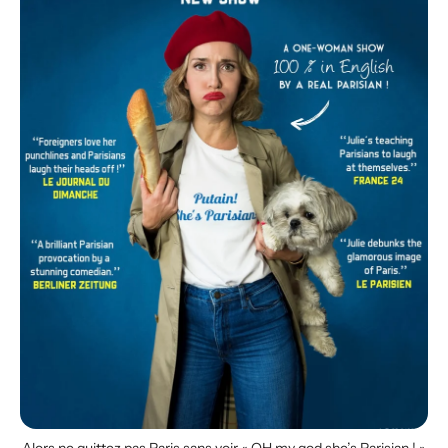
Alors ne quittez pas Paris sans voir « OH my god she’s Parisian ! »